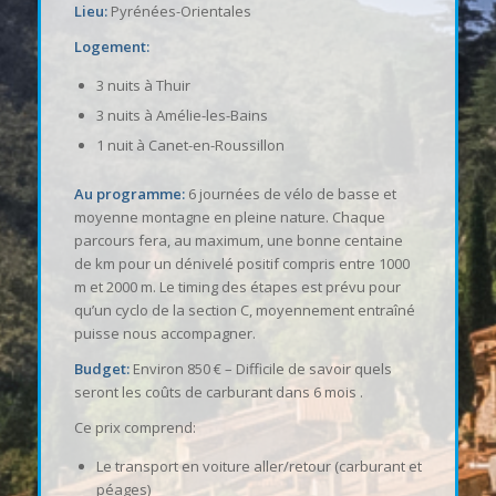
Lieu:
Pyrénées-Orientales
Logement:
3 nuits à Thuir
3 nuits à Amélie-les-Bains
1 nuit à Canet-en-Roussillon
Au programme:
6 journées de vélo de basse et
moyenne montagne en pleine nature. Chaque
parcours fera, au maximum, une bonne centaine
de km pour un dénivelé positif compris entre 1000
m et 2000 m. Le timing des étapes est prévu pour
qu’un cyclo de la section C, moyennement entraîné
puisse nous accompagner.
Budget:
Environ 850 € – Difficile de savoir quels
seront les coûts de carburant dans 6 mois .
Ce prix comprend:
Le transport en voiture aller/retour (carburant et
péages)