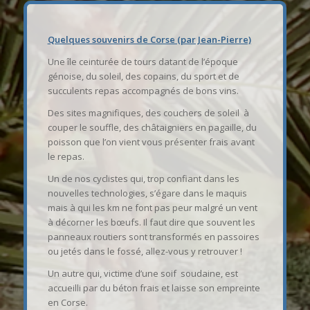
Quelques souvenirs de Corse (par Jean-Pierre)
Une île ceinturée de tours datant de l’époque
génoise, du soleil, des copains, du sport et de
succulents repas accompagnés de bons vins.
Des sites magnifiques, des couchers de soleil à
couper le souffle, des châtaigniers en pagaille, du
poisson que l’on vient vous présenter frais avant
le repas.
Un de nos cyclistes qui, trop confiant dans les
nouvelles technologies, s’égare dans le maquis
mais à qui les km ne font pas peur malgré un vent
à décorner les bœufs. Il faut dire que souvent les
panneaux routiers sont transformés en passoires
ou jetés dans le fossé, allez-vous y retrouver !
Un autre qui, victime d’une soif soudaine, est
accueilli par du béton frais et laisse son empreinte
en Corse.