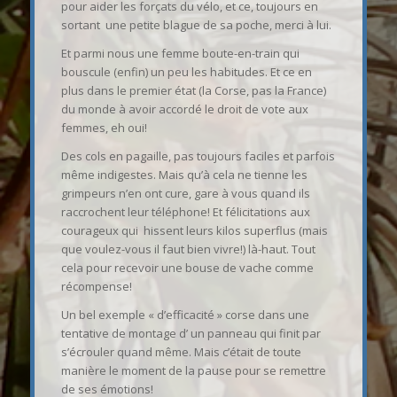
pour aider les forçats du vélo, et ce, toujours en
sortant une petite blague de sa poche, merci à lui.
Et parmi nous une femme boute-en-train qui
bouscule (enfin) un peu les habitudes. Et ce en
plus dans le premier état (la Corse, pas la France)
du monde à avoir accordé le droit de vote aux
femmes, eh oui!
Des cols en pagaille, pas toujours faciles et parfois
même indigestes. Mais qu’à cela ne tienne les
grimpeurs n’en ont cure, gare à vous quand ils
raccrochent leur téléphone! Et félicitations aux
courageux qui hissent leurs kilos superflus (mais
que voulez-vous il faut bien vivre!) là-haut. Tout
cela pour recevoir une bouse de vache comme
récompense!
Un bel exemple « d’efficacité » corse dans une
tentative de montage d’ un panneau qui finit par
s’écrouler quand même. Mais c’était de toute
manière le moment de la pause pour se remettre
de ses émotions!