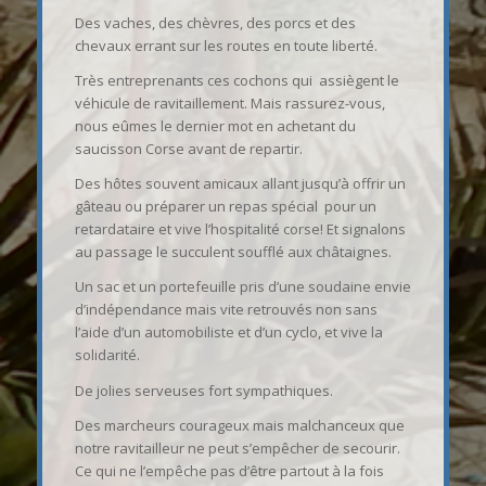
Des vaches, des chèvres, des porcs et des
chevaux errant sur les routes en toute liberté.
Très entreprenants ces cochons qui assiègent le
véhicule de ravitaillement. Mais rassurez-vous,
nous eûmes le dernier mot en achetant du
saucisson Corse avant de repartir.
Des hôtes souvent amicaux allant jusqu’à offrir un
gâteau ou préparer un repas spécial pour un
retardataire et vive l’hospitalité corse! Et signalons
au passage le succulent soufflé aux châtaignes.
Un sac et un portefeuille pris d’une soudaine envie
d’indépendance mais vite retrouvés non sans
l’aide d’un automobiliste et d’un cyclo, et vive la
solidarité.
De jolies serveuses fort sympathiques.
Des marcheurs courageux mais malchanceux que
notre ravitailleur ne peut s’empêcher de secourir.
Ce qui ne l’empêche pas d’être partout à la fois